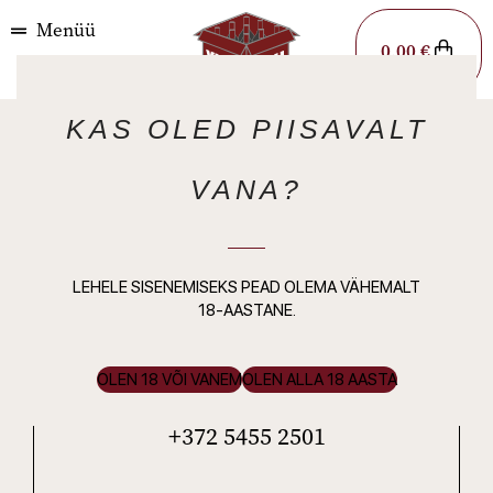
Menüü
0,00
€
HoReCa
KAS OLED PIISAVALT
Kirjutage meile, et saada
VANA?
hinnakiri
LEHELE SISENEMISEKS PEAD OLEMA VÄHEMALT
18-AASTANE.
OLEN 18 VÕI VANEM
OLEN ALLA 18 AASTA
+372 5455 2501