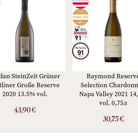
dan SteinZeit Grüner
Raymond Reserv
tliner Große Reserve
Selection Chardon
2020 13.5% vol.
Napa Valley 2021 14
vol. 0,75л
43,90
€
30,75
€