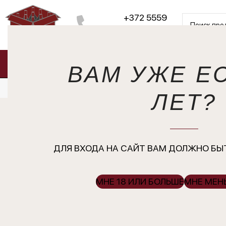
+372 5559
5792
Sirvi kategooriaid
Магазин
О нас
Н
ВАМ УЖЕ ЕС
Русский
ЛЕТ?
Barbadillo 
Palomino F
ДЛЯ ВХОДА НА САЙТ ВАМ ДОЛЖНО БЫТ
МНЕ 18 ИЛИ БОЛЬШЕ
МНЕ МЕНЬ
2024 12% vo