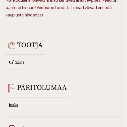
NB! Kodulehel olevad hinnad kehtivad ainult e-poes. Need on
parimad hinnad! Veebipoe toodete hinnad võivad erineda
kaupluste hindadest.
TOOTJA
Ca' Salina
PÄRITOLUMAA
Itaalia