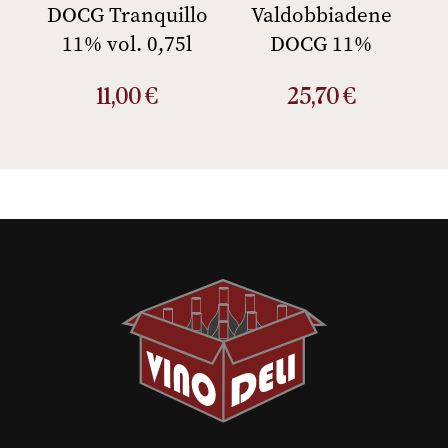
DOCG Tranquillo
Valdobbiadene
11% vol. 0,75l
DOCG 11%
11,00
€
25,70
€