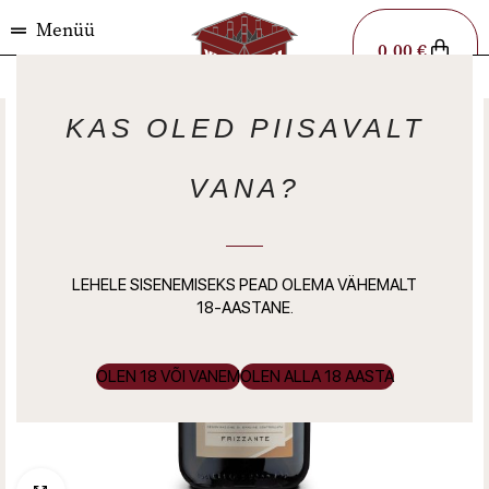
Menüü
0,00
€
KAS OLED PIISAVALT
VANA?
LEHELE SISENEMISEKS PEAD OLEMA VÄHEMALT
18-AASTANE.
OLEN 18 VÕI VANEM
OLEN ALLA 18 AASTA