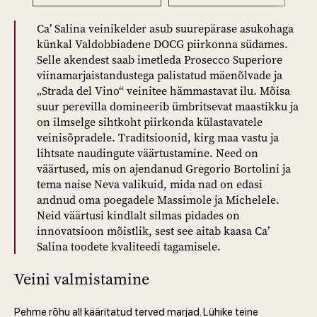
Ca’ Salina veinikelder asub suurepärase asukohaga
künkal Valdobbiadene DOCG piirkonna südames.
Selle akendest saab imetleda Prosecco Superiore
viinamarjaistandustega palistatud mäenõlvade ja
„Strada del Vino“ veinitee hämmastavat ilu. Mõisa
suur perevilla domineerib ümbritsevat maastikku ja
on ilmselge sihtkoht piirkonda külastavatele
veinisõpradele. Traditsioonid, kirg maa vastu ja
lihtsate naudingute väärtustamine. Need on
väärtused, mis on ajendanud Gregorio Bortolini ja
tema naise Neva valikuid, mida nad on edasi
andnud oma poegadele Massimole ja Michelele.
Neid väärtusi kindlalt silmas pidades on
innovatsioon mõistlik, sest see aitab kaasa Ca’
Salina toodete kvaliteedi tagamisele.
Veini valmistamine
Pehme rõhu all kääritatud terved marjad. Lühike teine