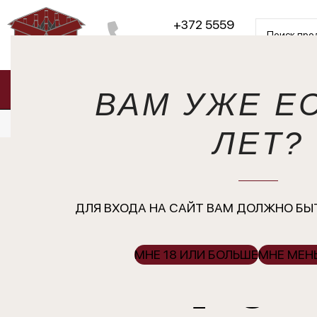
+372 5559
5792
Sirvi kategooriaid
Магазин
О нас
ВАМ УЖЕ ЕС
Русский
ЛЕТ?
Dom Caudr
Épicurienne
ДЛЯ ВХОДА НА САЙТ ВАМ ДОЛЖНО БЫТ
МНЕ 18 ИЛИ БОЛЬШЕ
МНЕ МЕНЬ
Champagne