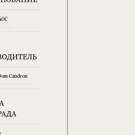
AOC
ВОДИТЕЛЬ
Dom Caudron
А
РАДА
е