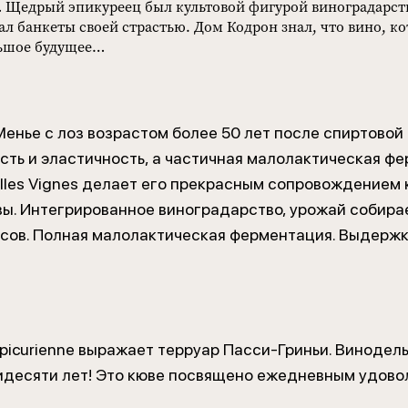
Щедрый эпикуреец был культовой фигурой виноградарств
л банкеты своей страстью. Дом Кодрон знал, что вино, ко
льшое будущее…
енье с лоз возрастом более 50 лет после спиртовой
ость и эластичность, а частичная малолактическая 
illes Vignes делает его прекрасным сопровождением
вы. Интегрированное виноградарство, урожай собира
часов. Полная малолактическая ферментация. Выдержк
Epicurienne выражает терруар Пасси-Гриньи. Виноде
идесяти лет! Это кюве посвящено ежедневным удово