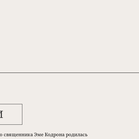
И
го священника Эме Кодрона родилась