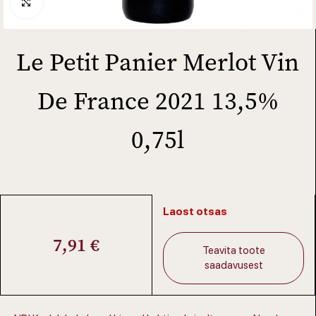
Click to enlarge
Le Petit Panier Merlot Vin
De France 2021 13,5%
0,75l
Laost otsas
7,91
€
Teavita toote
saadavusest