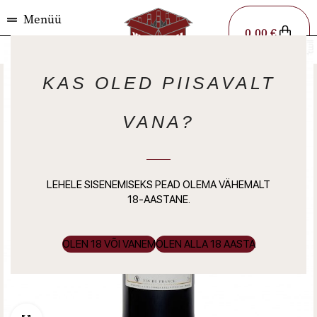
Menüü
0,00
€
VÄLJAMÜÜDUD
KAS OLED PIISAVALT
VANA?
LEHELE SISENEMISEKS PEAD OLEMA VÄHEMALT
18-AASTANE.
OLEN 18 VÕI VANEM
OLEN ALLA 18 AASTA