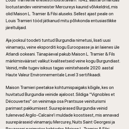
Louis Tramierile enesestmõistetavam. 1842. aastal omandas
lootustandev veinimeister Mercureys kaunid võlvkeldrid, mis
olid Maison L. Tramier & Filsi aluseks. Sellest ajast peale on
Louis Tramieri tööd jätkanud mitu põlvkonda entusiastlikke
järeltulijaid.
Aja jooksul toodeti tuntud Burgundia nimetusi, lisati uusi
viinamarju, veine eksporditi kogu Euroopasse ja äri laienes üle
Atlandi ookeani. Tänapäeval pakub Maison L. Tramier & Fils
märkimisväärset valikut kvaliteetseid veine kogu Burgundiast.
Veinid, mille tugev isiksus tagas veinitehasele 2020. aastal
Haute Valeur Environnementale Level 3 sertifikaadi.
Maison Tramieri peetakse kohtumispaigaks kõigile, kes on
huvitatud Burgundia veinide ajaloost. Sildiga “Vignobles et
Découvertes” on veinimaja osa Prantsuse veiniturismi
parimast pakkumisest. Suurepärased Burgundia veinid
tulenevad Argilo-Calcaire’i muldade koostisest, mis annavad
suurepäraseid viinamarju Mercurey, Nuits Saint Georgesi ja