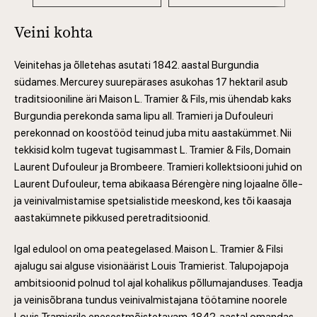
Veini kohta
Veinitehas ja õlletehas asutati 1842. aastal Burgundia
südames. Mercurey suurepärases asukohas 17 hektaril asub
traditsiooniline äri Maison L. Tramier & Fils, mis ühendab kaks
Burgundia perekonda sama lipu all. Tramieri ja Dufouleuri
perekonnad on koostööd teinud juba mitu aastakümmet. Nii
tekkisid kolm tugevat tugisammast L. Tramier & Fils, Domain
Laurent Dufouleur ja Brombeere. Tramieri kollektsiooni juhid on
Laurent Dufouleur, tema abikaasa Bérengère ning lojaalne õlle-
ja veinivalmistamise spetsialistide meeskond, kes tõi kaasaja
aastakümnete pikkused peretraditsioonid.
Igal edulool on oma peategelased. Maison L. Tramier & Filsi
ajalugu sai alguse visionäärist Louis Tramierist. Talupojapoja
ambitsioonid polnud tol ajal kohalikus põllumajanduses. Teadja
ja veinisõbrana tundus veinivalmistajana töötamine noorele