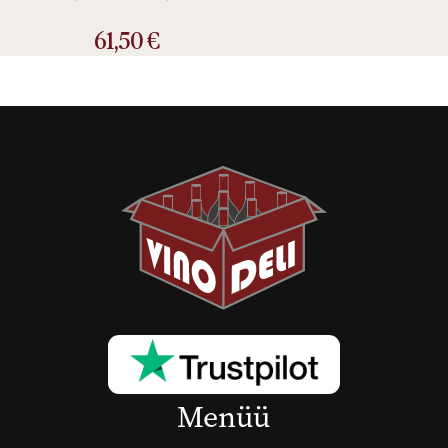
61,50
€
Menüü