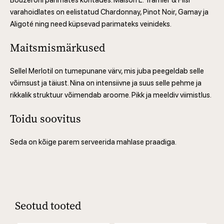
Bouzeroni parimates kohtades. Maison L. Tramier & Filsi
varahoidlates on eelistatud Chardonnay, Pinot Noir, Gamay ja
Aligoté ning need küpsevad parimateks veinideks.
Maitsmismärkused
Sellel Merlotil on tumepunane värv, mis juba peegeldab selle
võimsust ja täiust. Nina on intensiivne ja suus selle pehme ja
rikkalik struktuur võimendab aroome. Pikk ja meeldiv viimistlus.
Toidu soovitus
Seda on kõige parem serveerida mahlase praadiga.
Seotud tooted