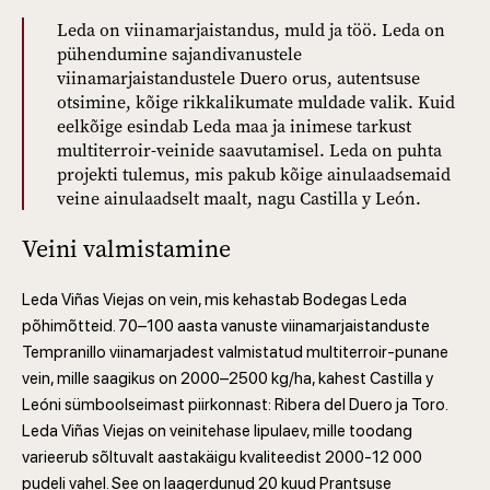
Leda on viinamarjaistandus, muld ja töö. Leda on
pühendumine sajandivanustele
viinamarjaistandustele Duero orus, autentsuse
otsimine, kõige rikkalikumate muldade valik. Kuid
eelkõige esindab Leda maa ja inimese tarkust
multiterroir-veinide saavutamisel. Leda on puhta
projekti tulemus, mis pakub kõige ainulaadsemaid
veine ainulaadselt maalt, nagu Castilla y León.
Veini valmistamine
Leda Viñas Viejas on vein, mis kehastab Bodegas Leda
põhimõtteid. 70–100 aasta vanuste viinamarjaistanduste
Tempranillo viinamarjadest valmistatud multiterroir-punane
vein, mille saagikus on 2000–2500 kg/ha, kahest Castilla y
Leóni sümboolseimast piirkonnast: Ribera del Duero ja Toro.
Leda Viñas Viejas on veinitehase lipulaev, mille toodang
varieerub sõltuvalt aastakäigu kvaliteedist 2000-12 000
pudeli vahel. See on laagerdunud 20 kuud Prantsuse