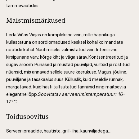
tammevaatides.
Maistmismärkused
Leda Viñas Viejas on kompleksne vein, mille hapnikuga
küllastatuna on sordiomadused kesksel kohal kolmandate
nootide kohal. Nautimiseks valmistatud vein. Intensiivne
kirsipunane värv, kõrge kiht ja väga särav. Kontsentreeritud ja
sügav aroom. Punased ja mustad puuviljad, vürtsid ja röstitud
nüansid, mis annavad sellele suure keerukuse. Magus, jõuline,
puuviljane ja tasakaalus suus. Külluslik, kuid meeldiv rünnak,
märgatavad, kuid hästi taltsutatud tanniinid ning maitsev ja
Soovitatav serveerimistemperatuur: 16-
elegantne lõpp.
17°C
Toidusoovitus
Serveeri praadide, hautiste, grill-liha, kaunviljadega…