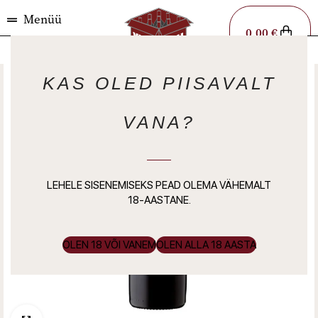
Menüü
0,00
€
KAS OLED PIISAVALT
VANA?
LEHELE SISENEMISEKS PEAD OLEMA VÄHEMALT
18-AASTANE.
OLEN 18 VÕI VANEM
OLEN ALLA 18 AASTA