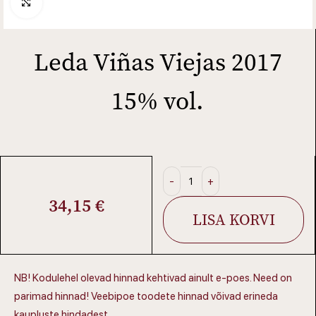
Click to enlarge
Leda Viñas Viejas 2017
15% vol.
34,15
€
LISA KORVI
NB! Kodulehel olevad hinnad kehtivad ainult e-poes. Need on
parimad hinnad! Veebipoe toodete hinnad võivad erineda
kaupluste hindadest.