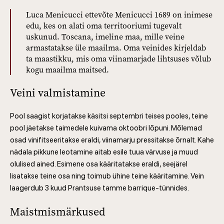
Luca Menicucci ettevõte Menicucci 1689 on inimese
edu, kes on alati oma territooriumi tugevalt
uskunud. Toscana, imeline maa, mille veine
armastatakse üle maailma. Oma veinides kirjeldab
ta maastikku, mis oma viinamarjade lihtsuses võlub
kogu maailma maitsed.
Veini valmistamine
Pool saagist korjatakse käsitsi septembri teises pooles, teine
pool jäetakse taimedele kuivama oktoobri lõpuni. Mõlemad
osad vinifitseeritakse eraldi, viinamarju pressitakse õrnalt. Kahe
nädala pikkune leotamine aitab esile tuua värvuse ja muud
olulised ained. Esimene osa kääritatakse eraldi, seejärel
lisatakse teine osa ning toimub ühine teine kääritamine. Vein
laagerdub 3 kuud Prantsuse tamme barrique-tünnides.
Maistmismärkused