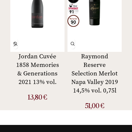
Jordan Cuvée
Raymond
1858 Memories
Reserve
V
& Generations
Selection Merlot
C
2021 13% vol.
Napa Valley 2019
14,5% vol. 0,75l
13,80
€
51,00
€