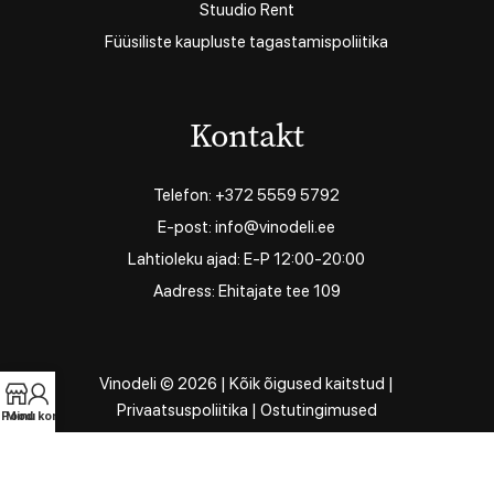
Stuudio Rent
Füüsiliste kaupluste tagastamispoliitika
Kontakt
Telefon: +372 5559 5792
E-post: info@vinodeli.ee
Lahtioleku ajad: E-P 12:00-20:00
Aadress: Ehitajate tee 109
Vinodeli © 2026 | Kõik õigused kaitstud |
Privaatsuspoliitika
|
Ostutingimused
Pood
Minu konto