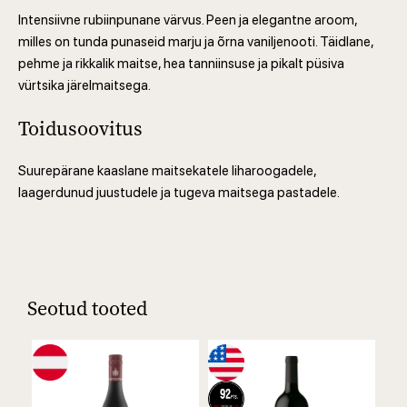
Intensiivne rubiinpunane värvus. Peen ja elegantne aroom,
milles on tunda punaseid marju ja õrna vaniljenooti. Täidlane,
pehme ja rikkalik maitse, hea tanniinsuse ja pikalt püsiva
vürtsika järelmaitsega.
Toidusoovitus
Suurepärane kaaslane maitsekatele liharoogadele,
laagerdunud juustudele ja tugeva maitsega pastadele.
Seotud tooted