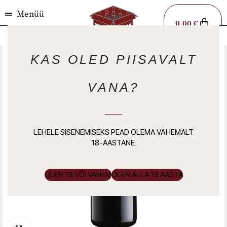
Menüü
0,00
€
KAS OLED PIISAVALT
VANA?
LEHELE SISENEMISEKS PEAD OLEMA VÄHEMALT
18-AASTANE.
OLEN 18 VÕI VANEM
OLEN ALLA 18 AASTA