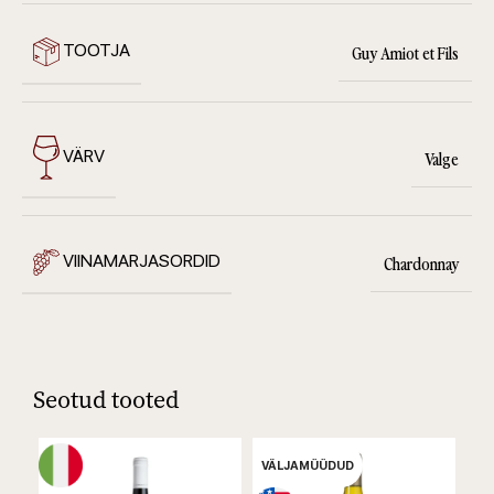
TOOTJA
Guy Amiot et Fils
VÄRV
Valge
VIINAMARJASORDID
Chardonnay
Seotud tooted
VÄLJAMÜÜDUD
VÄ