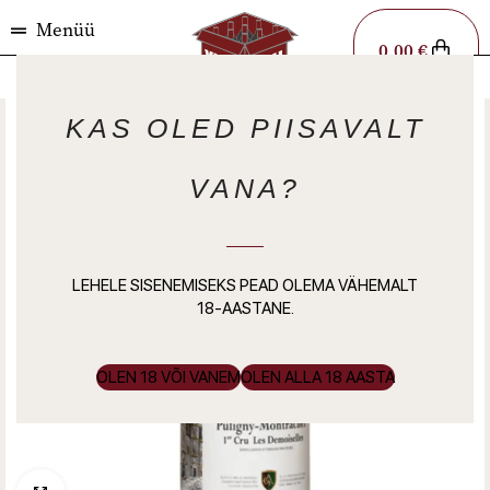
Menüü
0,00
€
KAS OLED PIISAVALT
VANA?
LEHELE SISENEMISEKS PEAD OLEMA VÄHEMALT
18-AASTANE.
OLEN 18 VÕI VANEM
OLEN ALLA 18 AASTA