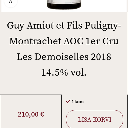
Click to enlarge
Guy Amiot et Fils Puligny-
Montrachet AOC 1er Cru
Les Demoiselles 2018
14.5% vol.
1 laos
210,00
€
LISA KORVI