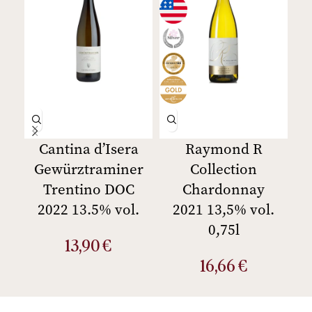
Cantina dʼIsera
Raymond R
Gewürztraminer
Collection
V
Trentino DOC
Chardonnay
2022 13.5% vol.
2021 13,5% vol.
0,75l
13,90
€
16,66
€