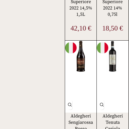
Superiore
Superiore
2022 14,5%
2022 14%
1,5L
0,75l
42,10
€
18,50
€
Aldegheri
Aldegheri
Sengiarossa
Tenuta
Rosso
Cariola