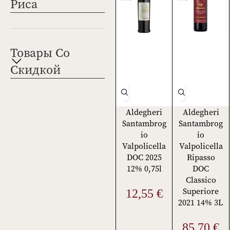
Риса
Товары Со
Скидкой
Aldegheri
Aldegheri
Santambrog
Santambrog
io
io
Valpolicella
Valpolicella
DOC 2025
Ripasso
12% 0,75l
DOC
Classico
Superiore
12,55
€
2021 14% 3L
85,70
€