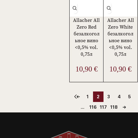
Allacher All
Allacher All
Zero Red
Zero White
безалкогол
безалкогол
ьное вино
ьное вино
<0,5% vol.
<0,5% vol.
0,75л
0,75л
10,90
€
10,90
€
←
1
2
3
4
5
…
116
117
118
→