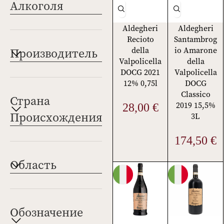
Алкоголя
Aldegheri
Aldegheri
Recioto
Santambrog
della
io Amarone
Производитель
Valpolicella
della
DOCG 2021
Valpolicella
12% 0,75l
DOCG
Classico
Страна
2019 15,5%
28,00
€
Происхождения
3L
174,50
€
Область
Обозначение