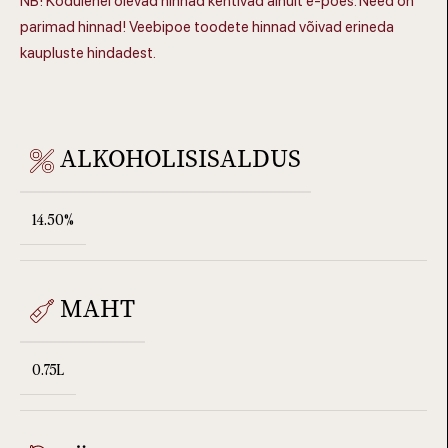
NB! Kodulehel olevad hinnad kehtivad ainult e-poes. Need on
parimad hinnad! Veebipoe toodete hinnad võivad erineda
kaupluste hindadest.
ALKOHOLISISALDUS
14.50%
MAHT
0.75L