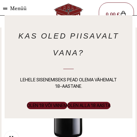
Menüü
0,00
€
KAS OLED PIISAVALT
VANA?
LEHELE SISENEMISEKS PEAD OLEMA VÄHEMALT
18-AASTANE.
OLEN 18 VÕI VANEM
OLEN ALLA 18 AASTA