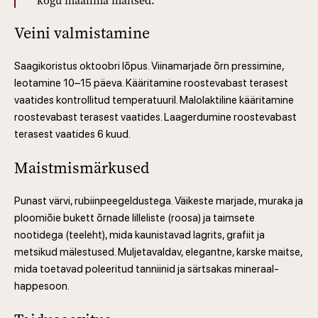
kogu maailma maitsed.
Veini valmistamine
Saagikoristus oktoobri lõpus. Viinamarjade õrn pressimine,
leotamine 10–15 päeva. Kääritamine roostevabast terasest
vaatides kontrollitud temperatuuril. Malolaktiline kääritamine
roostevabast terasest vaatides. Laagerdumine roostevabast
terasest vaatides 6 kuud.
Maistmismärkused
Punast värvi, rubiinpeegeldustega. Väikeste marjade, muraka ja
ploomiõie bukett õrnade lilleliste (roosa) ja taimsete
nootidega (teeleht), mida kaunistavad lagrits, grafiit ja
metsikud mälestused. Muljetavaldav, elegantne, karske maitse,
mida toetavad poleeritud tanniinid ja särtsakas mineraal-
happesoon.