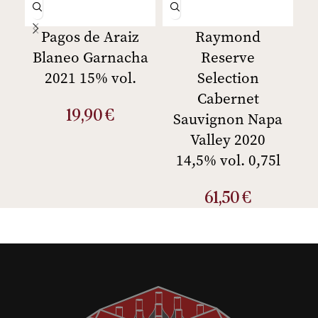
Pagos de Araiz
Raymond
Blaneo Garnacha
Reserve
2021 15% vol.
Selection
S
Cabernet
N
19,90
€
Sauvignon Napa
Valley 2020
14,5% vol. 0,75l
61,50
€